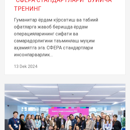
ТРЕНИНГ
Гуманитар ёрдам кўрсатиш ва табиий
офатларга жавоб беришда ёрдам
операцияларининг сифати ва
самарадорлигини таъминлаш муҳим
аҳамиятга эга. СФЕРА стандартлари
инсонпарварлик…
13 Dek 2024