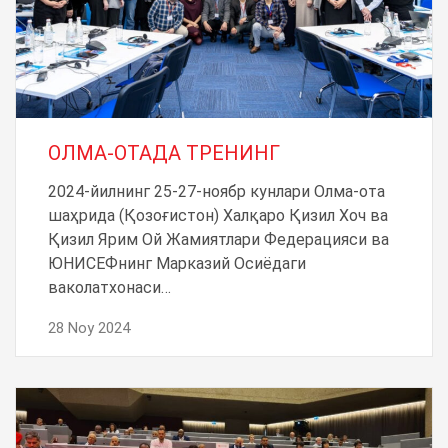
ОЛМА-ОТАДА ТРЕНИНГ
2024-йилнинг 25-27-ноябр кунлари Олма-ота
шаҳрида (Қозоғистон) Халқаро Қизил Хоч ва
Қизил Ярим Ой Жамиятлари Федерацияси ва
ЮНИСЕФнинг Марказий Осиёдаги
ваколатхонаси…
28 Noy 2024