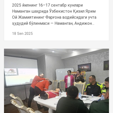
2025 йилнинг 16–17 сентабр кунлари
Наманган шаҳрида Ўзбекистон Қизил Ярим
Ой Жамиятининг Фарғона водийсидаги учта
ҳудудий бўлинмаси — Наманган, Андижон…
18 Sen 2025