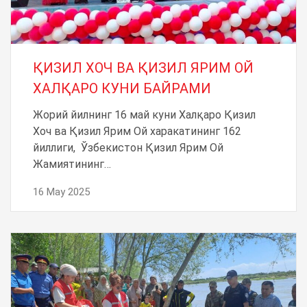
ҚИЗИЛ ХОЧ ВА ҚИЗИЛ ЯРИМ ОЙ
ХАЛҚАРО КУНИ БАЙРАМИ
Жорий йилнинг 16 май куни Халқаро Қизил
Хоч ва Қизил Ярим Ой харакатининг 162
йиллиги, Ўзбекистон Қизил Ярим Ой
Жамиятининг…
16 May 2025