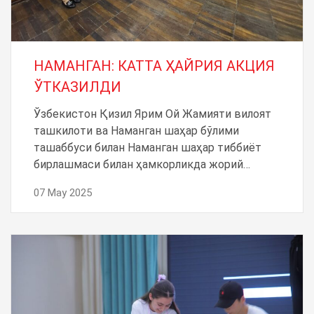
НАМАНГАН: КАТТА ҲАЙРИЯ АКЦИЯ
ЎТКАЗИЛДИ
Ўзбекистон Қизил Ярим Ой Жамияти вилоят
ташкилоти ва Наманган шаҳар бўлими
ташаббуси билан Наманган шаҳар тиббиёт
бирлашмаси билан ҳамкорликда жорий…
07 May 2025