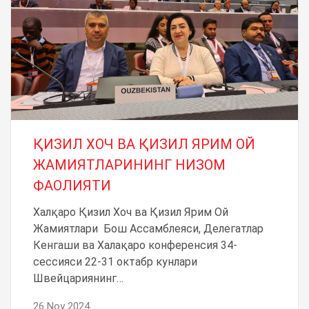
ҚИЗИЛ ХОЧ ВА ҚИЗИЛ ЯРИМ ОЙ
ЖАМИЯТЛАРИНИНГ НИЗОМ
ФАОЛИЯТИ
Халқаро Қизил Хоч ва Қизил Ярим Ой
Жамиятлари Бош Ассамблеяси, Делегатлар
Кенгаши ва Халақаро конференсия 34-
сессияси 22-31 октабр кунлари
Швейцариянинг…
26 Noy 2024