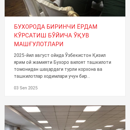
БУХОРОДА БИРИНЧИ ЁРДАМ
КЎРСАТИШ БЎЙИЧА ЎҚУВ
МАШҒУЛОТЛАРИ
2025-йил август ойида Ўзбекистон Қизил
ярим ой жамияти Бухоро вилоят ташкилоти
томонидан шаҳардаги турли корхона ва
ташкилотлар ходимлари учун бир…
03 Sen 2025