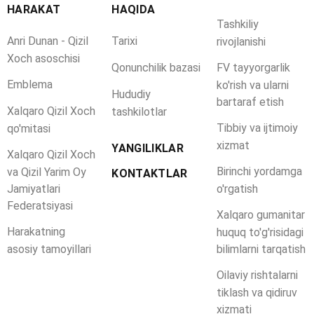
HARAKAT
HAQIDA
Tashkiliy
Anri Dunan - Qizil
Tarixi
rivojlanishi
Xoch asoschisi
Qonunchilik bazasi
FV tayyorgarlik
Emblema
ko'rish va ularni
Hududiy
bartaraf etish
Xalqaro Qizil Xoch
tashkilotlar
Tibbiy va ijtimoiy
qo'mitasi
xizmat
YANGILIKLAR
Xalqaro Qizil Xoch
Birinchi yordamga
va Qizil Yarim Oy
KONTAKTLAR
Jamiyatlari
o'rgatish
Federatsiyasi
Xalqaro gumanitar
Harakatning
huquq to'g'risidagi
asosiy tamoyillari
bilimlarni tarqatish
Oilaviy rishtalarni
tiklash va qidiruv
xizmati