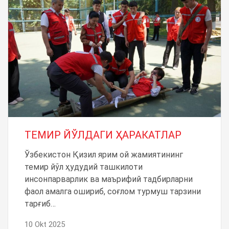
ТЕМИР ЙЎЛДАГИ ҲАРАКАТЛАР
Ўзбекистон Қизил ярим ой жамиятининг
темир йўл ҳудудий ташкилоти
инсонпарварлик ва маърифий тадбирларни
фаол амалга ошириб, соғлом турмуш тарзини
тарғиб…
10 Okt 2025