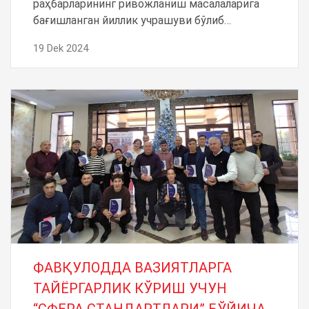
раҳбарларининг ривожланиш масалаларига
бағишланган йиллик учрашуви бўлиб…
19 Dek 2024
ФАВҚУЛОДДА ВАЗИЯТЛАРГА
ТАЙЁРГАРЛИК КЎРИШ УЧУН
“СФЕРА СТАНДАРТЛАРИ” БЎЙИЧА