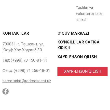
Yoshlar va
volonterlar bilan
ishlash
KONTAKTLAR
O’QUV MARKAZI
KO’NGILLILAR SAFIGA
700031, г. Ташкент, ул.
KIRISH
Юсуф Хос Ходжиб 30
XAYR-EHSON QILISH
Тел: (+998) 78 150-81-11
Факс: (+998) 71 256-18-01
XAYR-EHSON QILISH
secretariat@redcrescent.uz