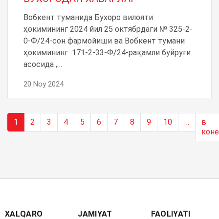
Вобкент туманида Бухоро вилояти
ҳокимининг 2024 йил 25 октябрдаги № 325-2-
0-Ф/24-сон фармойиши ва Вобкент тумани
ҳокимининг 171-2-33-Ф/24-рақамли буйруғи
асосида ,…
20 Noy 2024
1
2
3
4
5
6
7
8
9
10
…
в
кон
XALQARO
JAMIYAT
FAOLIYATI