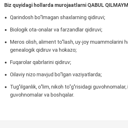
Biz quyidagi hollarda murojaatlarni QABUL QILMAYM
Qarindosh bo
‘
lmagan shaxlarning qidiruvi;
Biologik ota-onalar va farzandlar qidiruvi;
Meros olish, aliment to
‘
lash, uy-joy muammolarini ha
genealogik qidiruv va hokazo;
Fuqarolar qabrlarini qidiruv;
Oilaviy nizo mavjud bo
‘
lgan vaziyatlarda;
Tug
‘
ilganlik, o
‘
lim, nikoh to
‘
g
‘
risidagi guvohnomalar, i
guvohnomalar va boshqalar.