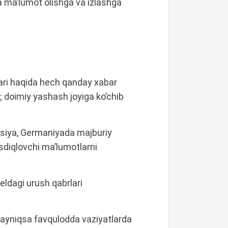
a ma’lumot olishga va izlashga
ari haqida hech qanday xabar
; doimiy yashash joyiga ko’chib
atsiya, Germaniyada majburiy
asdiqlovchi ma’lumotlarni
eldagi urush qabrlari
 ayniqsa favqulodda vaziyatlarda