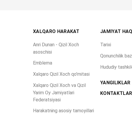
XALQARO HARAKAT
JAMIYAT HAQ
Anri Dunan - Qizil Xoch
Tarixi
asoschisi
Qonunchilik baz
Emblema
Hududiy tashkil
Xalqaro Qizil Xoch qo'mitasi
YANGILIKLAR
Xalqaro Qizil Xoch va Qizil
Yarim Oy Jamiyatlari
KONTAKTLA
Federatsiyasi
Harakatning asosiy tamoyillari