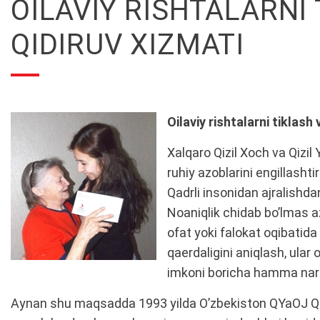
OILAVIY RISHTALARNI
QIDIRUV XIZMATI
Oilaviy rishtalarni tiklash 
Xalqaro Qizil Xoch va Qizi
ruhiy azoblarini engillasht
Qadrli insonidan ajralishda
Noaniqlik chidab bo’lmas az
ofat yoki falokat oqibatida 
qaerdaligini aniqlash, ular
imkoni boricha hamma nars
Aynan shu maqsadda 1993 yilda O’zbekiston QYaOJ Qidir