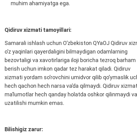
muhim ahamiyatga ega.
Qidiruv xizmati tamoyillari:
Samarali ishlash uchun O’zbekiston QYaOJ Qidiruv xiz
o’z yaqinlari qayerdaligini bilmaydigan odamlarning
bezovtaligi va xavotirlariga iloji boricha tezroq barham
berish uchun imkon qadar tez harakat qiladi. Qidiruv
xizmati yordam so’rovchini umidvor qilib qo’ymaslik u
hech qachon hech narsa va’da qilmaydi. Qidiruv xizma
ma’lumotlar hech qanday holatda oshkor qilinmaydi va
uzatilishi mumkin emas.
Bilishigiz zarur: