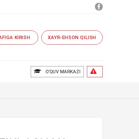
AFIGA KIRISH
XAYR-EHSON QILISH
O‘QUV MARKAZI