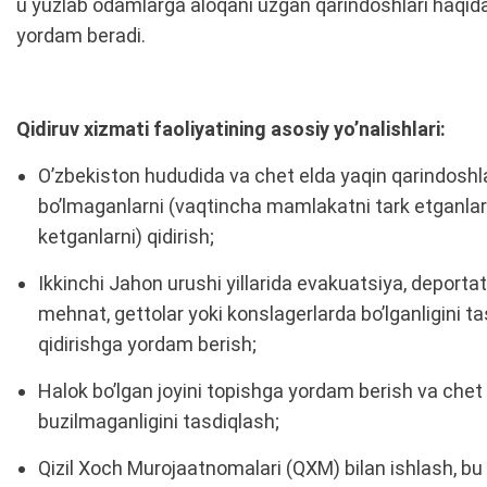
u yuzlab odamlarga aloqani uzgan qarindoshlari haqid
yordam beradi.
Qidiruv xizmati faoliyatining asosiy yo’nalishlari:
O’zbekiston hududida va chet elda yaqin qarindoshl
bo’lmaganlarni (vaqtincha mamlakatni tark etganlar
ketganlarni) qidirish;
Ikkinchi Jahon urushi yillarida evakuatsiya, deport
mehnat, gettolar yoki konslagerlarda bo’lganligini t
qidirishga yordam berish;
Halok bo’lgan joyini topishga yordam berish va chet 
buzilmaganligini tasdiqlash;
Qizil Xoch Murojaatnomalari (QXM) bilan ishlash, bu