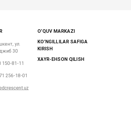
R
O’QUV MARKAZI
KO’NGILLILAR SAFIGA
шкент, ул.
KIRISH
джиб 30
XAYR-EHSON QILISH
8 150-81-11
 71 256-18-01
edcrescent.uz