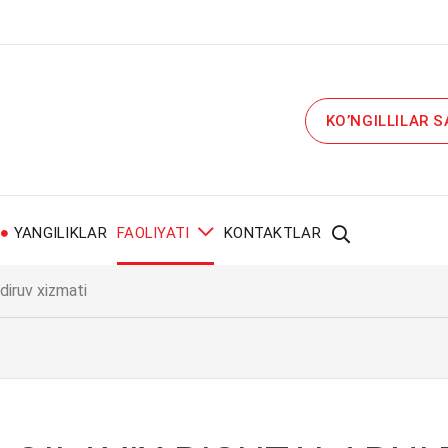
KO’NGILLILAR S
I
YANGILIKLAR
FAOLIYATI
KONTAKTLAR
idiruv xizmati