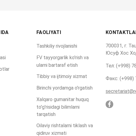
IDA
FAOLIYATI
KONTAKTLA
700031, г. Та
Tashkiliy rivojlanishi
Юсуф Хос Хо
asi
FV tayyorgarlik ko'rish va
ularni bartaraf etish
Тел: (+998) 7
otlar
Tibbiy va ijtimoiy xizmat
Факс: (+998)
Birinchi yordamga o'rgatish
secretariat@r
R
Xalqaro gumanitar huquq
to'g'risidagi bilimlarni
tarqatish
Oilaviy rishtalarni tiklash va
qidiruv xizmati