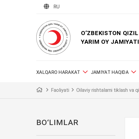
RU
O‘ZBEKISTON QIZIL
YARIM OY JAMIYAT
XALQARO HARAKAT
JAMIYAT HAQIDA
Faoliyati
Oilaviy rishtalarni tiklash va q
BO‘LIMLАR