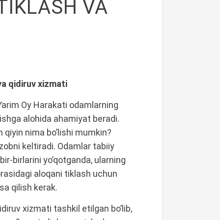
 TIKLASH VA
va qidiruv xizmati
l Yarim Oy Harakati odamlarning
irishga alohida ahamiyat beradi.
n qiyin nima bo’lishi mumkin?
obni keltiradi. Odamlar tabiiy
bir-birlarini yo’qotganda, ularning
 orasidagi aloqani tiklash uchun
a qilish kerak.
uv xizmati tashkil etilgan bo’lib,