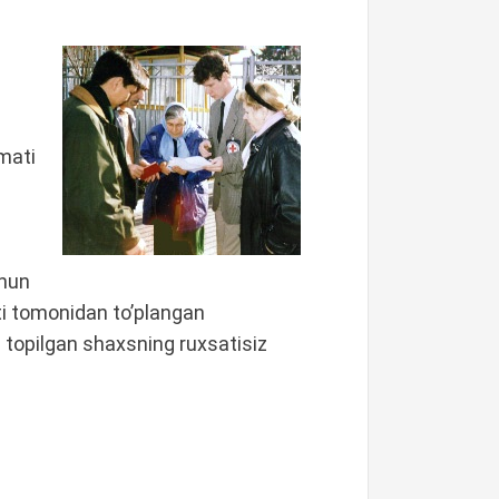
mati
chun
ti tomonidan to’plangan
 topilgan shaxsning ruxsatisiz