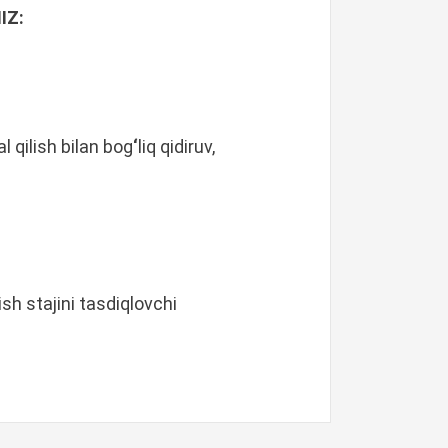
IZ:
l qilish bilan bog
‘
liq qidiruv,
sh stajini tasdiqlovchi