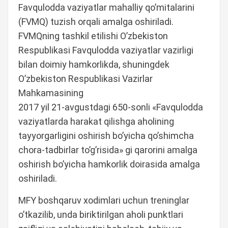
Favqulodda vaziyatlar mahalliy qo’mitalarini
(FVMQ) tuzish orqali amalga oshiriladi.
FVMQning tashkil etilishi O’zbekiston
Respublikasi Favqulodda vaziyatlar vazirligi
bilan doimiy hamkorlikda, shuningdek
O’zbekiston Respublikasi Vazirlar
Mahkamasining
2017 yil 21-avgustdagi 650-sonli «Favqulodda
vaziyatlarda harakat qilishga aholining
tayyorgarligini oshirish bo’yicha qo’shimcha
chora-tadbirlar to’g’risida» gi qarorini amalga
oshirish bo’yicha hamkorlik doirasida amalga
oshiriladi.
MFY boshqaruv xodimlari uchun treninglar
o’tkazilib, unda biriktirilgan aholi punktlari