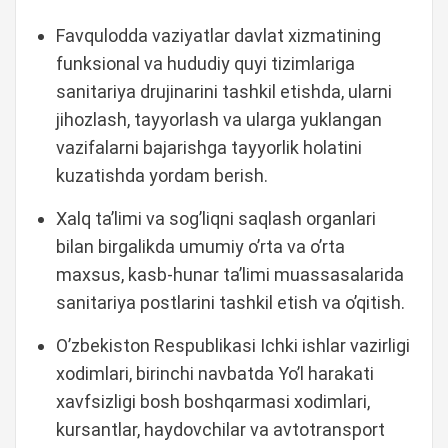
Favqulodda vaziyatlar davlat xizmatining
funksional va hududiy quyi tizimlariga
sanitariya drujinarini tashkil etishda, ularni
jihozlash, tayyorlash va ularga yuklangan
vazifalarni bajarishga tayyorlik holatini
kuzatishda yordam berish.
Xalq ta’limi va sog’liqni saqlash organlari
bilan birgalikda umumiy o’rta va o’rta
maxsus, kasb-hunar ta’limi muassasalarida
sanitariya postlarini tashkil etish va o’qitish.
O’zbekiston Respublikasi Ichki ishlar vazirligi
xodimlari, birinchi navbatda Yo’l harakati
xavfsizligi bosh boshqarmasi xodimlari,
kursantlar, haydovchilar va avtotransport