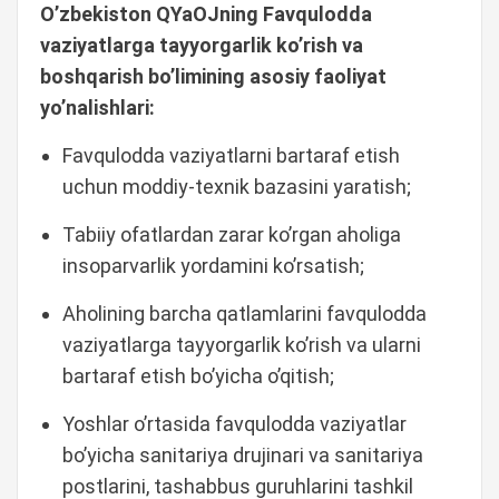
O’zbekiston QYaOJning Favqulodda
vaziyatlarga tayyorgarlik ko’rish va
boshqarish bo’limining asosiy faoliyat
yo’nalishlari:
Favqulodda vaziyatlarni bartaraf etish
uchun moddiy-texnik bazasini yaratish;
Tabiiy ofatlardan zarar ko’rgan aholiga
insoparvarlik yordamini ko’rsatish;
Aholining barcha qatlamlarini favqulodda
vaziyatlarga tayyorgarlik ko’rish va ularni
bartaraf etish bo’yicha o’qitish;
Yoshlar o’rtasida favqulodda vaziyatlar
bo’yicha sanitariya drujinari va sanitariya
postlarini, tashabbus guruhlarini tashkil