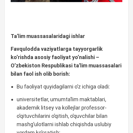
Ta’lim muassasalaridagi ishlar
Favqulodda vaziyatlarga tayyorgarlik
ko’rishda asosiy faoliyat yo’nalishi –
O’zbekiston Respublikasi ta’lim muassasalari
bilan faol ish olib borish:
Bu faoliyat quyidagilarni o’z ichiga oladi:
universitetlar, umumta’lim maktablari,
akademik litsey va kollejlar professor-
o’qituvchilarini o’qitish, o’quvchilar bilan
mashg’ulotlarni ishlab chiqishda uslubiy
yordam ko’rsatish;