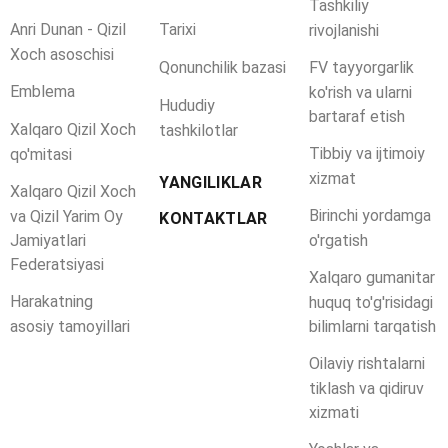
Tashkiliy
Anri Dunan - Qizil
Tarixi
rivojlanishi
Xoch asoschisi
Qonunchilik bazasi
FV tayyorgarlik
Emblema
ko'rish va ularni
Hududiy
bartaraf etish
Xalqaro Qizil Xoch
tashkilotlar
Tibbiy va ijtimoiy
qo'mitasi
xizmat
YANGILIKLAR
Xalqaro Qizil Xoch
Birinchi yordamga
va Qizil Yarim Oy
KONTAKTLAR
Jamiyatlari
o'rgatish
Federatsiyasi
Xalqaro gumanitar
Harakatning
huquq to'g'risidagi
asosiy tamoyillari
bilimlarni tarqatish
Oilaviy rishtalarni
tiklash va qidiruv
xizmati