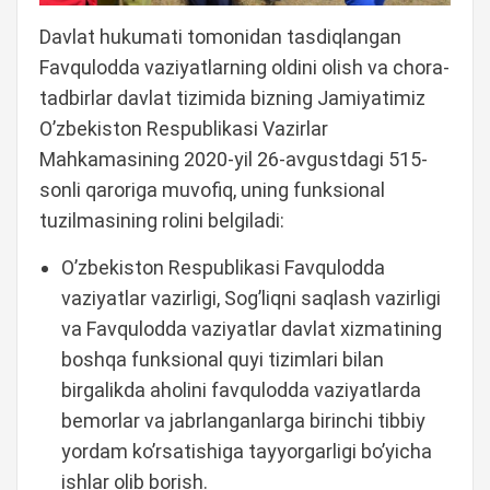
Davlat hukumati tomonidan tasdiqlangan
Favqulodda vaziyatlarning oldini olish va chora-
tadbirlar davlat tizimida bizning Jamiyatimiz
O’zbekiston Respublikasi Vazirlar
Mahkamasining 2020-yil 26-avgustdagi 515-
sonli qaroriga muvofiq, uning funksional
tuzilmasining rolini belgiladi:
O’zbekiston Respublikasi Favqulodda
vaziyatlar vazirligi, Sog’liqni saqlash vazirligi
va Favqulodda vaziyatlar davlat xizmatining
boshqa funksional quyi tizimlari bilan
birgalikda aholini favqulodda vaziyatlarda
bemorlar va jabrlanganlarga birinchi tibbiy
yordam ko’rsatishiga tayyorgarligi bo’yicha
ishlar olib borish.