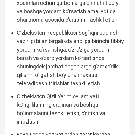
xodimlari uchun qurbonlarga birinchi tibbiy
va boshqa yordam ko’rsatish amaliyotiga
shartnoma asosida o’qitishni tashkil etish.
O’zbekiston Respublikasi Sog’liqni saqlash
vazirligi bilan birgalikda aholiga birinchi tibbiy
yordam ko’rsatishga, o’z-o’ziga yordam
berish va o’zaro yordam ko’rsatishga,
shuningdek jarohatlanganlarga g’amxo’rlik
qilishni o’rgatish bo’yicha maxsus
teleradioeshittirishlar tashkil etish.
O’zbekiston Qizil Yarim oy jamiyati
ko’ngillilarining drujinari va boshqa
bo’linmalarini tashkil etish, o’qitish va
jihozlash.
Favqulodda vaziyatlardan zarar ko’rgan