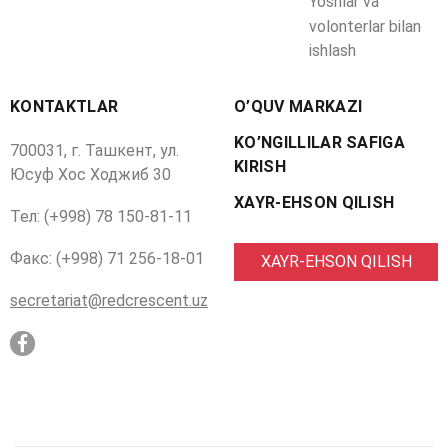
Yoshlar va
volonterlar bilan
ishlash
KONTAKTLAR
O’QUV MARKAZI
KO’NGILLILAR SAFIGA
700031, г. Ташкент, ул.
KIRISH
Юсуф Хос Ходжиб 30
XAYR-EHSON QILISH
Тел: (+998) 78 150-81-11
Факс: (+998) 71 256-18-01
XAYR-EHSON QILISH
secretariat@redcrescent.uz