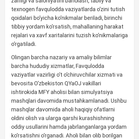
zaifligi va salohiyatini baholash, tabiiy va
texnogen favqulodda vaziyatlarda o’zini tutish
qoidalari bo’yicha ko’nikmalar beriladi, birinchi
tibbiy yordam ko’rsatish, mahallaning harakat
rejalari va xavf xaritalarini tuzish ko’nikmalariga
o’rgatiladi.
Olingan barcha nazariy va amaliy bilimlar
barcha hududiy xizmatlar, Favqulodda
vaziyatlar vazirligi o’t o’chiruvchilar xizmati va
bevosita O’zbekiston QYaOJ vakillari
ishtirokida MFY aholisi bilan simulyatsiya
mashqlari davomida mustahkamlanadi. Ushbu
mashqlar davomida aholi haqiqiy ofatlarni
oldini olish va ularga qarshi kurashishning
oddiy usullarini hamda jabrlanganlarga yordam
ko’rsatishni o’rganadi. Aholi bilan olib borilgan