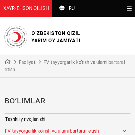
XAYR-EHSON QILISH
RU
O‘ZBEKISTON QIZIL
YARIM OY JAMIYATI
Faoliyati
FV tayyorgarlik ko’rish va ularni bartaraf
etish
BO‘LIMLАR
Tashkiliy rivojlanishi
FV tayyorgarlik ko'rish va ularni bartaraf etish