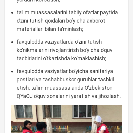
ta’lim muassasalarini tabiiy ofatlar paytida
o’zini tutish qoidalari bo’yicha axborot
materiallari bilan ta’minlash;
favqulodda vaziyatlarda o’zini tutish
ko’nikmalarini rivojlantirish bo’yicha o’quv
tadbirlarini o’tkazishda ko’maklashish;
favqulodda vaziyatlar bo’yicha sanitariya
postlari va tashabbuskor guruhlar tashkil
etish, ta’lim muassasalarida O’zbekiston
QYaOJ o’quv xonalarini yaratish va jihozlash.